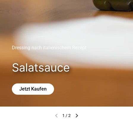
Dressing nach italienischem Rezept
Salatsauce
Jetzt Kaufen
1
/
2